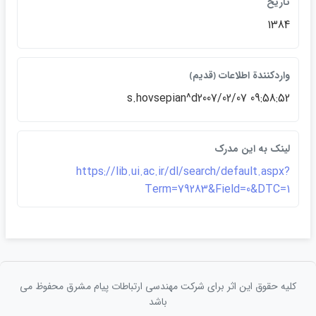
تاريخ
1384
واردكنندة اطلاعات ﴿قديم﴾
s.hovsepian^d2007/02/07 09:58:52
لينک به اين مدرک
https://lib.ui.ac.ir/dl/search/default.aspx?
Term=79283&Field=0&DTC=1
کلیه حقوق این اثر برای شرکت مهندسی ارتباطات پيام مشرق محفوظ می
باشد