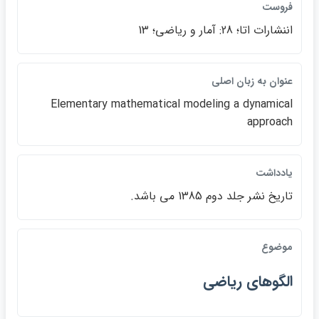
فروست
اننشارات اتا؛ 28: آمار و رياضي؛ 13
عنوان به زبان اصلي
Elementary mathematical modeling a dynamical
approach
يادداشت
تاريخ نشر جلد دوم 1385 مي باشد.
موضوع
الگوهاي رياضي