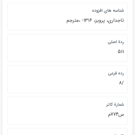
شناسه هاي افزوده
تاجداري، پرويز، 1316- ،مترجم
ردة اصلي
511
رده فرعي
/8
شمارة كاتر
س774م