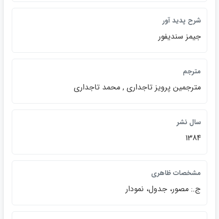
شرح پديد آور
جيمز سنديفور
مترجم
مترجمين پرويز تاجداري , محمد تاجداري
سال نشر
1384
مشخصات ظاهري
ج.: مصور، جدول، نمودار