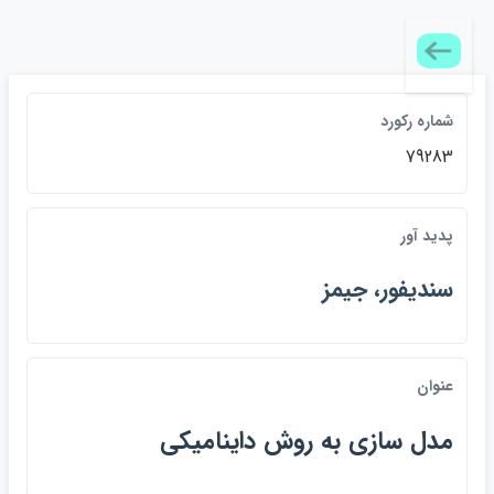
شماره ركورد
79283
پديد آور
سنديفور، جيمز
عنوان
مدل سازي به روش دايناميكي