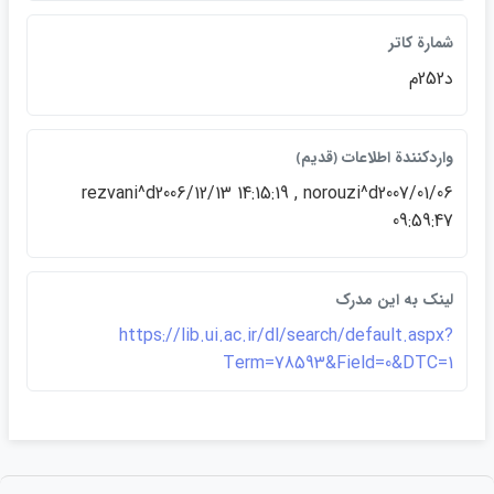
شمارة كاتر
د252م
واردكنندة اطلاعات ﴿قديم﴾
rezvani^d2006/12/13 14:15:19 , norouzi^d2007/01/06
09:59:47
لينک به اين مدرک
https://lib.ui.ac.ir/dl/search/default.aspx?
Term=78593&Field=0&DTC=1