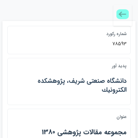
شماره ركورد
78593
پديد آور
دانشگاه صنعتي شريف، پژوهشكده
الكترونيك
عنوان
مجموعه مقالات پژوهشي 1380