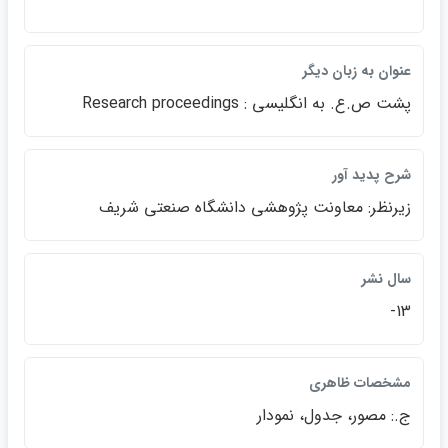
عنوان به زبان ديگر
پشت ص.ع. به انگليسي : Research proceedings
شرح پديد آور
زيرنظر: معاونت پژوهشي دانشگاه صنعتي شريف
سال نشر
13-
مشخصات ظاهري
ج.: مصور، جدول، نمودار