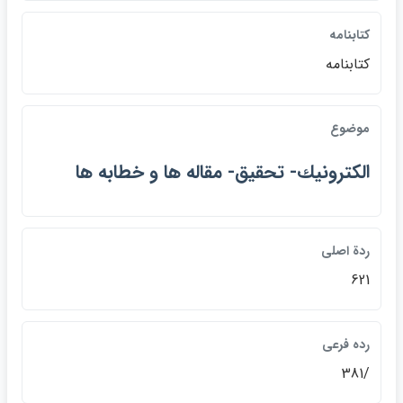
كتابنامه
كتابنامه
موضوع
الكترونيك- تحقيق- مقاله ها و خطابه ها
ردة اصلي
621
رده فرعي
/381