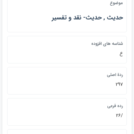
موضوع
حديث , حديث- نقد و تفسير
شناسه هاي افزوده
ع
ردة اصلي
297
رده فرعي
/26