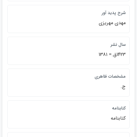
شرح پديد آور
مهدي مهريزي
سال نشر
1423ق.= 1381
مشخصات ظاهري
ج.
كتابنامه
كتابنامه