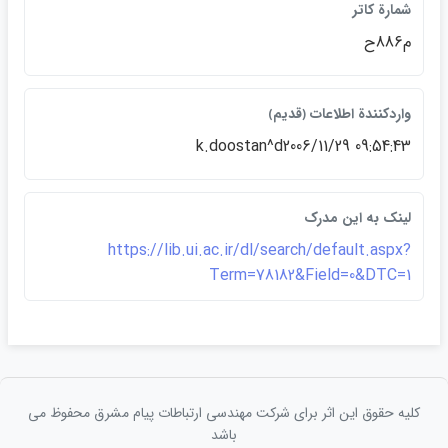
شمارة كاتر
م886ح
واردكنندة اطلاعات ﴿قديم﴾
k.doostan^d2006/11/29 09:54:43
لينک به اين مدرک
https://lib.ui.ac.ir/dl/search/default.aspx?
Term=78182&Field=0&DTC=1
کلیه حقوق این اثر برای شرکت مهندسی ارتباطات پيام مشرق محفوظ می
باشد