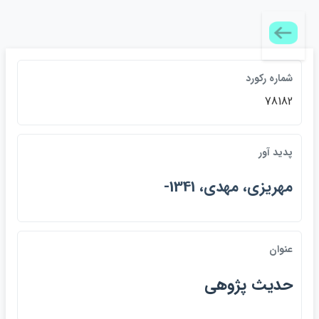
شماره ركورد
78182
پديد آور
مهريزي، مهدي، 1341-
عنوان
حديث پژوهي