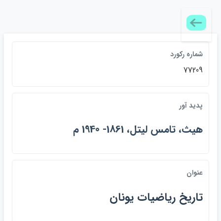
شماره ركورد
77209
پديد آور
هيث، تامس ليتل، 1861- 1940 م
عنوان
تاريخ رياضيات يونان