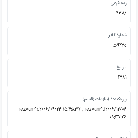
رده فرعي
/938
شمارة كاتر
ه923ت
تاريخ
1381
واردكنندة اطلاعات ﴿قديم﴾
rezvani^d2006/09/24 15:45:37 , rezvani^d2006/12/06
08:37:26