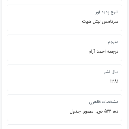
شرح پديد آور
سرتامس ليتل هيث
مترجم
ترجمه احمد آرام
سال نشر
1381
مشخصات ظاهري
ده، 522 ص.: مصور، جدول