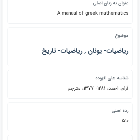
عنوان به زبان اصلي
A manual of greek mathematics
موضوع
رياضيات- يونان , رياضيات- تاريخ
شناسه هاي افزوده
آرام، احمد، 1281- 1377، مترجم
ردة اصلي
510