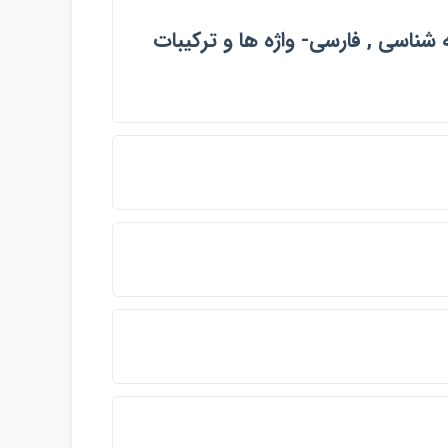
125- 1344ق , فارسي- ريشه شناسي , فارسي- واژه ها و تركيبات