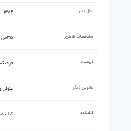
سال نشر
1384
مشخصات ظاهري
35ص
فروست
فرهنگست
عناوين ديگر
عنوان پشت 
كتابنامه
كتابنام