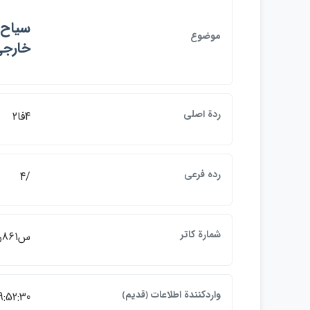
موضوع
خارجي
ردة اصلي
4فا2
رده فرعي
/4
شمارة كاتر
س861ر
واردكنندة اطلاعات ﴿قديم﴾
9:52:30