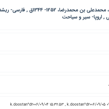
سياح، محمدعلي بن محمدرضا، 2
 , اروپا- سير و سياحت
k.doostan^d2006/09/04 15:32:53 , k.doostan^d2006/09/05 0