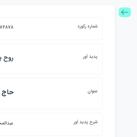
شماره ركورد
76878
روح ب
پديد آور
حاج س
عنوان
شرح پديد آور
عبدالم