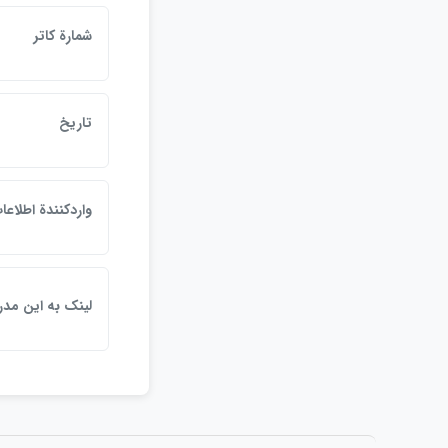
شمارة كاتر
تاريخ
واردكنندة اطلاعا
لينک به اين مد