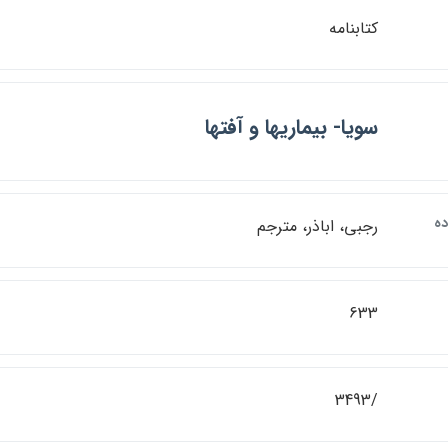
كتابنامه
سويا- بيماريها و آفتها
ده
رجبي، اباذر، مترجم
633
/3493