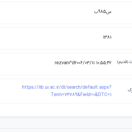
س985ب
1381
ت ﴿قديم﴾
rezvani^d2006/03/11 10:55:42
https://lib.ui.ac.ir/dl/search/default.aspx?
رک
Term=74789&Field=0&DTC=1