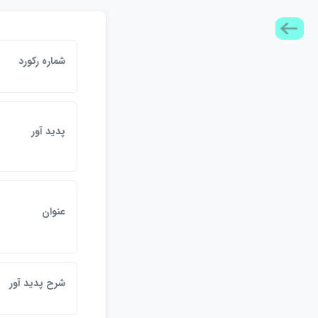
شماره ركورد
پديد آور
عنوان
شرح پديد آور