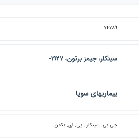
74789
سينكلر، جيمز برتون، 1927-
بيماريهاي سويا
جي.بي. سينكلر , پي. اي. بكمن