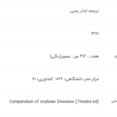
ترجمه اباذر رجبي
1381
ي
هفت ، 416 ص.: مصور(رنگي)
مركز نشر دانشگاهي؛ 1066. كشاورزي؛ 71
صلي
Compendium of soybean Diseases (Thirded ed)