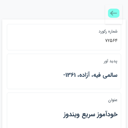
شماره ركورد
72564
پديد آور
سالمي فيه، آزاده، 1361-
عنوان
خودآموز سريع ويندوز