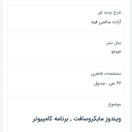
شرح پديد آور
آزاده سالمي فيه
سال نشر
1383
مشخصات ظاهري
62 ص.: جدول
موضوع
ويندوز مايكروسافت , برنامه كامپيوتر