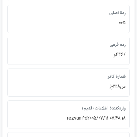
ردة اصلي
005
رده فرعي
/446و
شمارة كاتر
س228خ
واردكنندة اطلاعات ﴿قديم﴾
rezvani^d2005/07/11 07:48:18