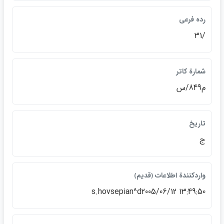
رده فرعي
/31
شمارة كاتر
م849/س
تاريخ
ج
واردكنندة اطلاعات ﴿قديم﴾
s.hovsepian^d2005/06/12 13:49:50