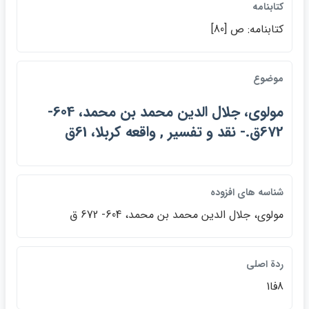
كتابنامه
كتابنامه: ص [80]
موضوع
مولوي، جلال الدين محمد بن محمد، 604-
672ق.- نقد و تفسير , واقعه كربلا، 61ق
شناسه هاي افزوده
مولوي، جلال الدين محمد بن محمد، 604- 672 ق
ردة اصلي
8فا1