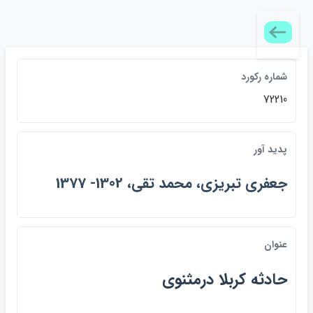
شماره ركورد
72210
پديد آور
جعفري تبريزي، محمد تقي، 1302- 1377
عنوان
حادثه كربلا درمثنوي