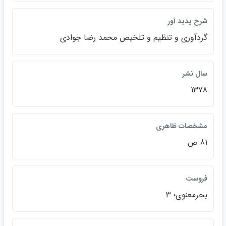
شرح پديد آور
گردآوري و تنظيم و تلخيص محمد رضا جوادي
سال نشر
1378
مشخصات ظاهري
81 ص
فروست
بحرمعنوي؛ 3