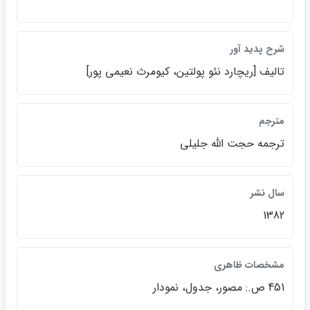
شرح پديد آور
تاليف [ريچارد نئو پولتين، كيومرث نعيمي پور]
مترجم
ترجمه حجت الله جليلي
سال نشر
1382
مشخصات ظاهري
451 ص.: مصور، جدول، نمودار