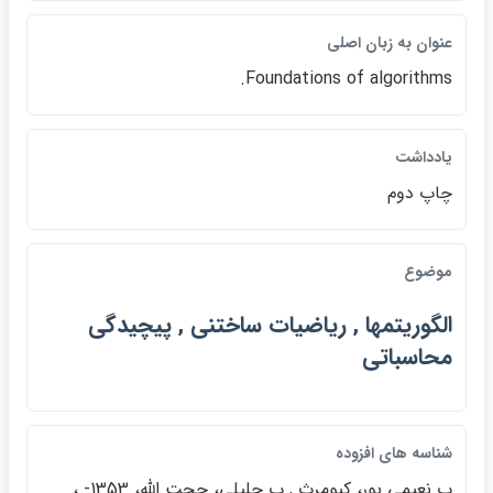
عنوان به زبان اصلي
Foundations of algorithms.
يادداشت
چاپ دوم
موضوع
الگوريتمها , رياضيات ساختني , پيچيدگي
محاسباتي
شناسه هاي افزوده
پ نعيمي پور، كيومرث , پ جليلي، حجت الله، 1353- ،