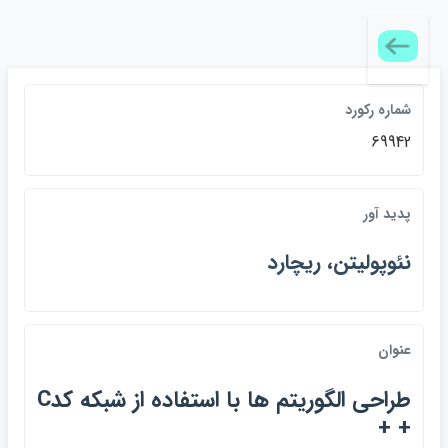
شماره ركورد
69942
پديد آور
نئوپوليتن، ريچارد
عنوان
طراحي الگوريتم ها با استفاده از شبكه كدC
+ +