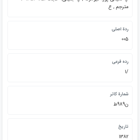
مترجم , ع
ردة اصلي
005
رده فرعي
/1
شمارة كاتر
ن989ط
تاريخ
1382