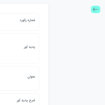
شماره ركورد
پديد آور
عنوان
شرح پديد آور