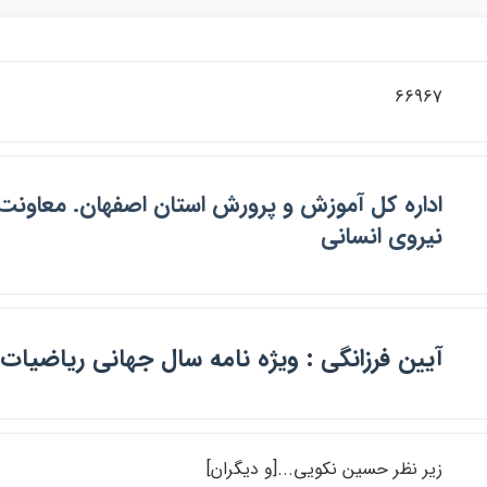
66967
اداره كل آموزش و پرورش استان اصفهان. معاونت 
نيروي انساني
آيين فرزانگي : ويژه نامه سال جهاني رياضيات
زير نظر حسين نكويي...[و ديگران]