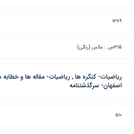
1379
315ص. : عكس (رنگي)
رياضيات- كنگره ها , رياضيات- مقاله ها و خطابه ه
اصفهان- سرگذشتنامه
510