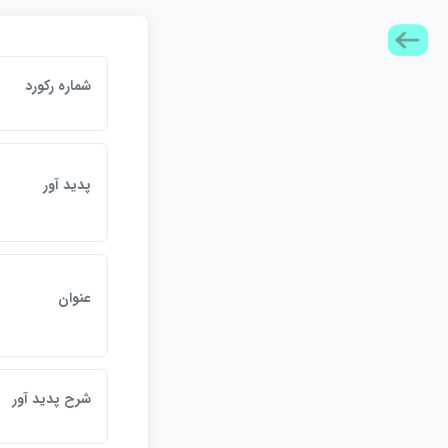
شماره ركورد
پديد آور
عنوان
شرح پديد آور