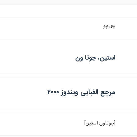
66062
استين، جوتا ون
مرجع الفبايي ويندوز 2000
[جوتاون استين]