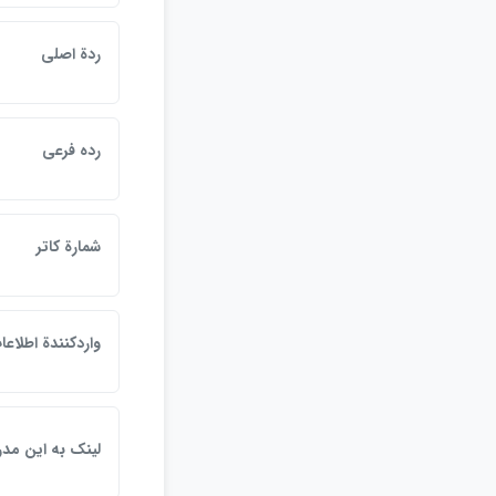
ردة اصلي
رده فرعي
شمارة كاتر
واردكنندة اطلاعا
لينک به اين مد