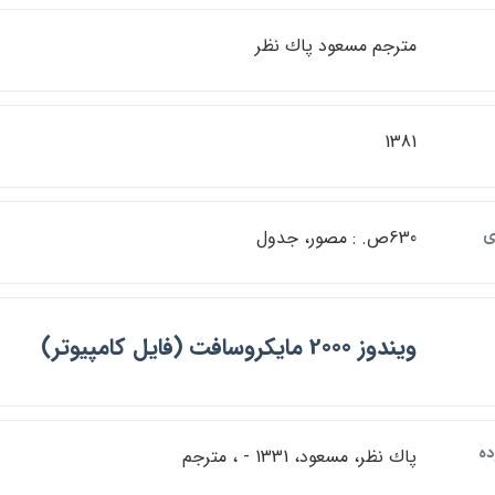
مترجم مسعود پاك نظر
1381
ي
630ص. : مصور، جدول
ويندوز 2000 مايكروسافت (فايل كامپيوتر)
ده
پاك نظر، مسعود، 1331 - ، مترجم