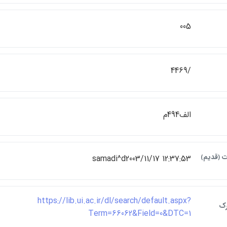
005
/4469
الف494م
ت ﴿قديم﴾
samadi^d2003/11/17 12:37:53
https://lib.ui.ac.ir/dl/search/default.aspx?
رک
Term=66062&Field=0&DTC=1