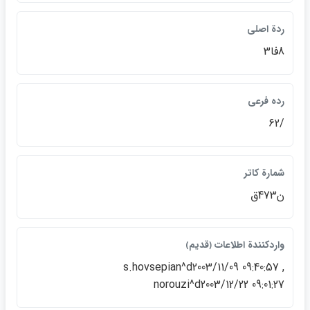
ردة اصلي
8فا3
رده فرعي
/62
شمارة كاتر
ن473ق
واردكنندة اطلاعات ﴿قديم﴾
s.hovsepian^d2003/11/09 09:40:57 ,
norouzi^d2003/12/22 09:01:27