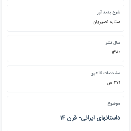
شرح پديد آور
ستاره نصيريان
سال نشر
1380
مشخصات ظاهري
271 ص
موضوع
داستانهاي ايراني- قرن 14