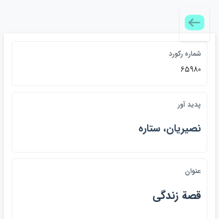
شماره ركورد
65980
پديد آور
نصيريان، ستاره
عنوان
قصة زندگي