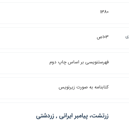
1380
ي
103ص
فهرستنويسي بر اساس چاپ دوم
كتابنامه به صورت زيرنويس
زرتشت، پيامبر ايراني , زردشتي