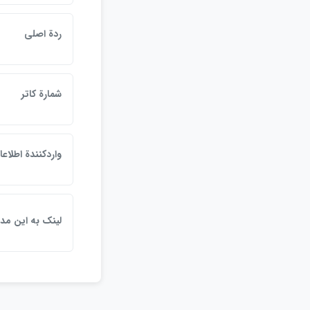
ردة اصلي
شمارة كاتر
واردكنندة اطلاع
لينک به اين مد