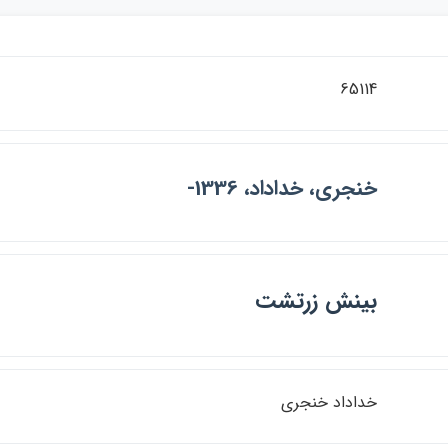
65114
خنجري، خداداد، 1336-
بينش زرتشت
خداداد خنجري