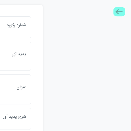
شماره ركورد
پديد آور
عنوان
شرح پديد آور