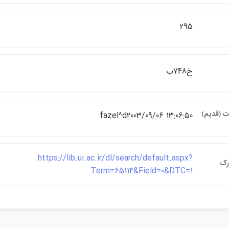
295
خ748ب
ات ﴿قديم﴾
fazel^d2003/09/06 13:06:50
https://lib.ui.ac.ir/dl/search/default.aspx?
رک
Term=65114&Field=0&DTC=1