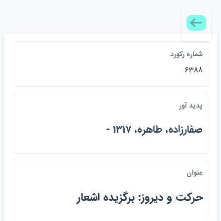
شماره ركورد
6388
پديد آور
صفارزاده، طاهره، 1317 -
عنوان
حركت و ديروز: برگزيده اشعار