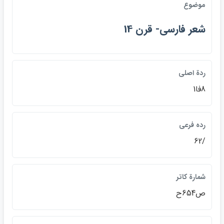
موضوع
شعر فارسي- قرن 14
ردة اصلي
8فا1
رده فرعي
/62
شمارة كاتر
ص654ح