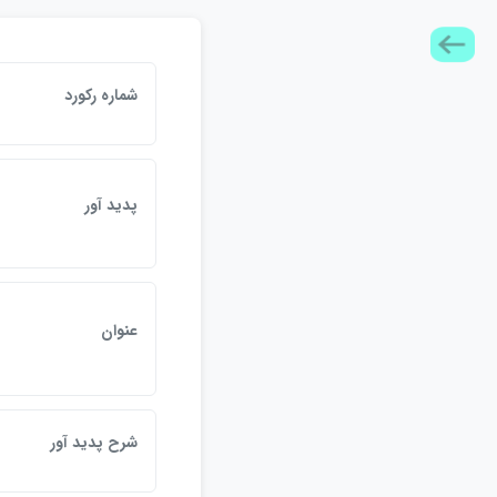
شماره ركورد
پديد آور
عنوان
شرح پديد آور