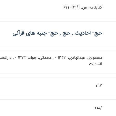
كتابنامه: ص. [619]- 621
حج- احاديث , حج , حج- جنبه هاي قرآني
مسعودي، عبدالهادي، 1343 - ,
الحديث
297
/218