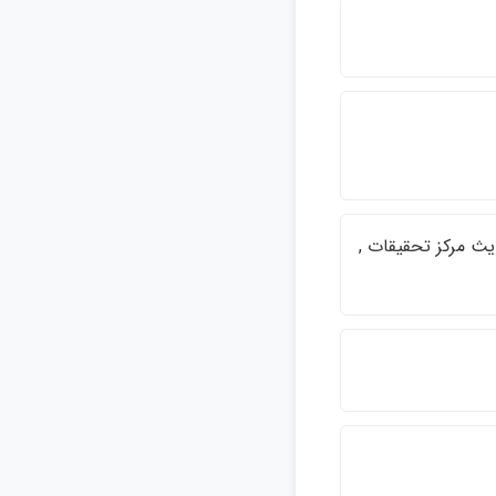
 محدثي، جواد، 1332 - , دارالحديث مركز تحقيقات ,