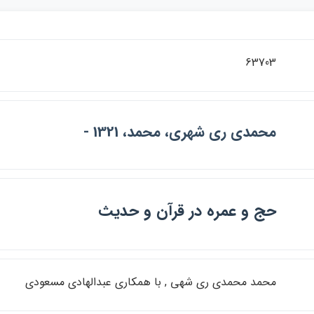
63703
محمدي ري شهري، محمد، 1321 -
حج و عمره در قرآن و حديث
محمد محمدي ري شهي , با همكاري عبدالهادي مسعودي