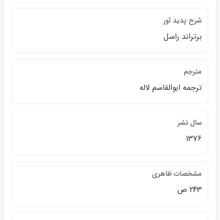
شرح پديد آور
برتراند راسل
مترجم
ترجمه ابوالقاسم لاله
سال نشر
1376
مشخصات ظاهري
243 ص