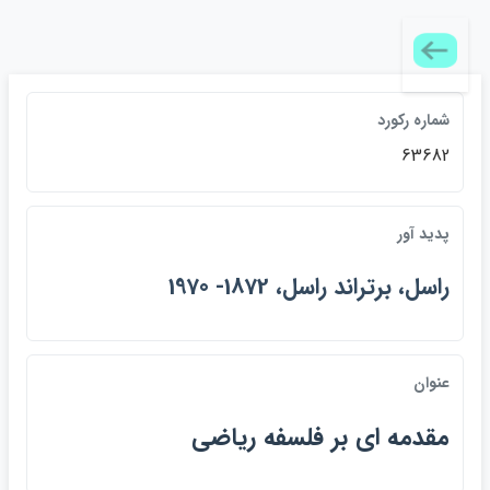
شماره ركورد
63682
پديد آور
راسل، برتراند راسل، 1872- 1970
عنوان
مقدمه اي بر فلسفه رياضي