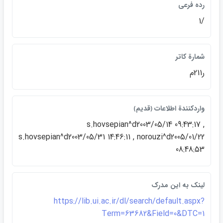
رده فرعي
/1
شمارة كاتر
ر211م
واردكنندة اطلاعات ﴿قديم﴾
s.hovsepian^d2003/05/14 09:43:17 ,
s.hovsepian^d2003/05/31 14:46:11 , norouzi^d2005/01/22
08:48:53
لينک به اين مدرک
https://lib.ui.ac.ir/dl/search/default.aspx?
Term=63682&Field=0&DTC=1