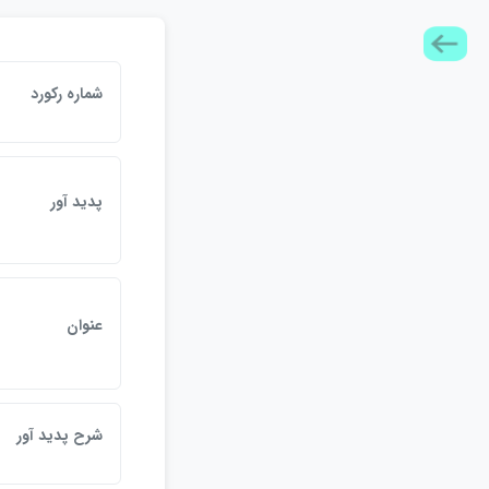
شماره ركورد
پديد آور
عنوان
شرح پديد آور