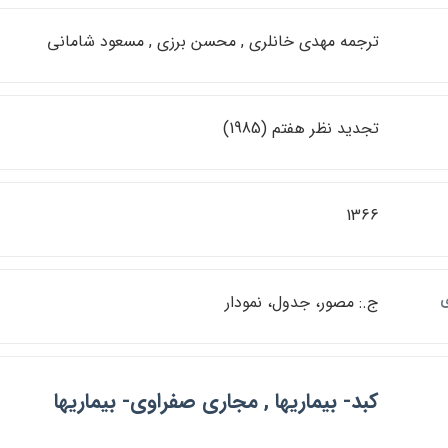
ترجمه مهدي خانلري , محسن برزي , مسعود شاماني
تجديد نظر هفتم (1985)
1366
ي
ج.: مصور، جدول، نمودار
كبد- بيماريها , مجاري صفراوي- بيماريها