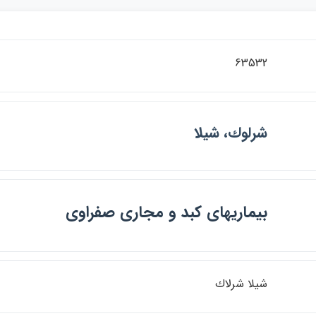
63532
شرلوك، شيلا
بيماريهاي كبد و مجاري صفراوي
شيلا شرلاك