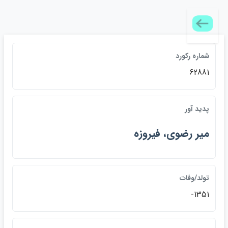
شماره ركورد
62881
پديد آور
مير رضوي، فيروزه
تولد/وفات
1351-