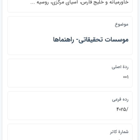
خاورميانه و خليج فارس، آسياي مركزي، روسيه ...
موضوع
موسسات تحقيقاتي- راهنماها
ردة اصلي
001
رده فرعي
/4025
شمارة كاتر