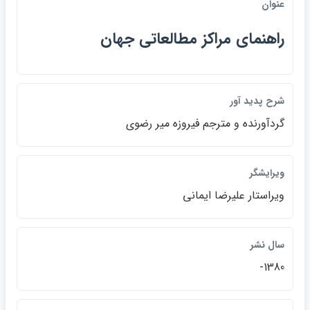
عنوان
راهنماي مراكز مطالعاتي جهان
شرح پديد آور
گردآورنده و مترجم فيروزه مير رضوي
ويرايشگر
ويراستار عليرضا ايماني
سال نشر
1380-