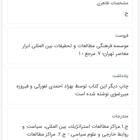
مشخصات ظاهري
ج
فروست
موسسه فرهنگي مطالعات و تحقيقات بين المللي ابرار
معاصر تهران؛ 7: مرجع ؛ 1
يادداشت
چاپ ديگر اين كتاب توسط بهزاد احمدي لفوركي و فيروزه
ميررضوي نوشته شده است
مندرجات
ج.1.مراكز مطالعات استراتژيك، بين المللي، سياست و
روابط خارجي و علوم سياسي.- ج.2. مراكز مطالعات