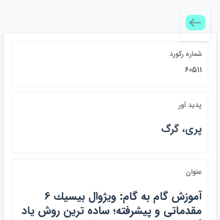
شماره ركورد
60511
پديد آور
پري، گرگ
عنوان
آموزش گام به گام: ويژوال بيسيك 6
مقدماتي و پيشرفته؛ ساده ترين روش ياد