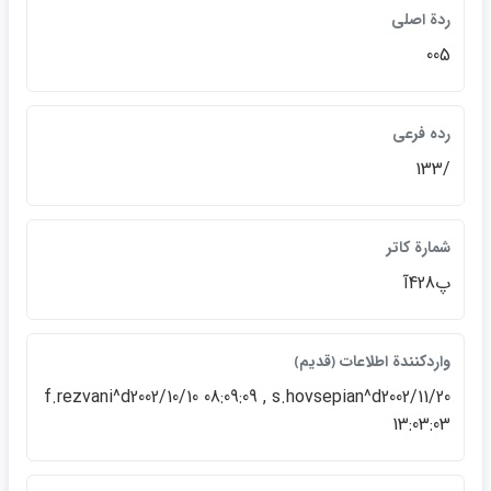
ردة اصلي
005
رده فرعي
/133
شمارة كاتر
پ428آ
واردكنندة اطلاعات ﴿قديم﴾
f.rezvani^d2002/10/10 08:09:09 , s.hovsepian^d2002/11/20
13:03:03