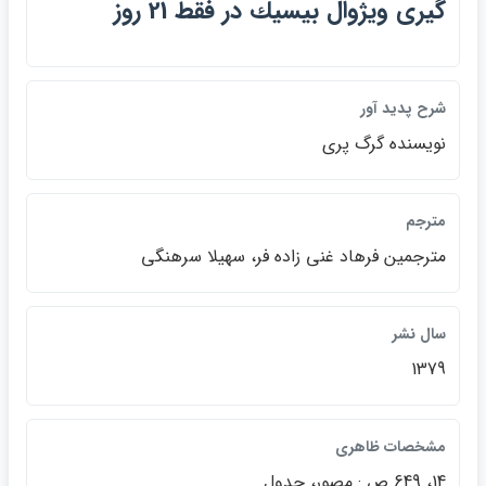
گيري ويژوال بيسيك در فقط 21 روز
شرح پديد آور
نويسنده گرگ پري
مترجم
مترجمين فرهاد غني زاده فر، سهيلا سرهنگي
سال نشر
1379
مشخصات ظاهري
14، 649 ص.: مصور، جدول