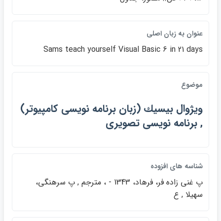
عنوان به زبان اصلي
Sams teach yourself Visual Basic 6 in 21 days
موضوع
ويژوال بيسيك (زبان برنامه نويسي كامپيوتر)
, برنامه نويسي تصويري
شناسه هاي افزوده
پ غني زاده فر، فرهاد، 1343 - ، مترجم , پ سرهنگي،
سهيلا , ع