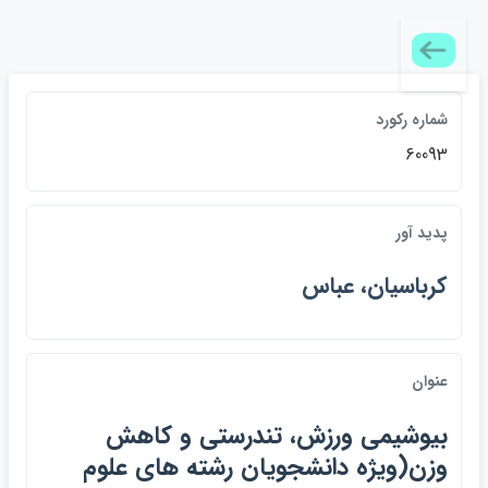
شماره ركورد
60093
پديد آور
كرباسيان، عباس
عنوان
بيوشيمي ورزش، تندرستي و كاهش
وزن(ويژه دانشجويان رشته هاي علوم