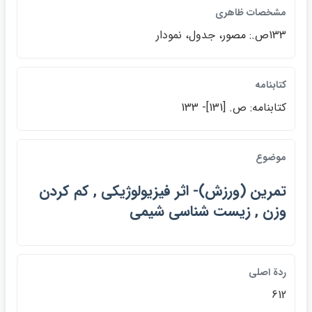
مشخصات ظاهري
133ص.: مصور، جدول، نمودار
كتابنامه
كتابنامه: ص. [131]- 133
موضوع
تمرين (ورزش)- اثر فيزيولوژيكي , كم كردن
وزن , زيست شناسي شيمي
ردة اصلي
612