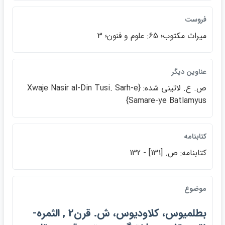
فروست
ميراث مكتوب؛ 65: علوم و فنون؛ 3
عناوين ديگر
ص. ع. لاتيني شده: {Xwaje Nasir al-Din Tusi. Sarh-e
Samare-ye Batlamyus}
كتابنامه
كتابنامه: ص. [131] - 132
موضوع
بطلميوس، كلاوديوس، ش. قرن2 , الثمره-