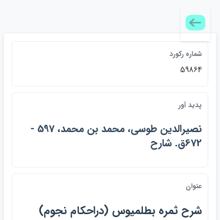
شماره ركورد
59864
پديد آور
نصيرالدين طوسي، محمد بن محمد، 597 -
672ق. شارح
عنوان
شرح ثمره بطلميوس (دراحكام نجوم)