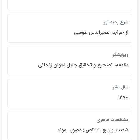
شرح پديد آور
از خواجه نصيرالدين طوسي
ويرايشگر
مقدمه، تصحيح و تحقيق جليل اخوان زنجاني
سال نشر
1378
مشخصات ظاهري
شصت و پنج، 133ص.: مصور، نمونه