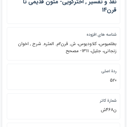
نقد و تفسير , اخترگويي- متون قديمي تا
قرن14
شناسه هاي افزوده
بطلميوس، كلاوديوس، ش. قرن2م. المثره. شرح , اخوان
زنجاني، جليل، 1311- مصحح
ردة اصلي
520
شمارة كاتر
ن468ش