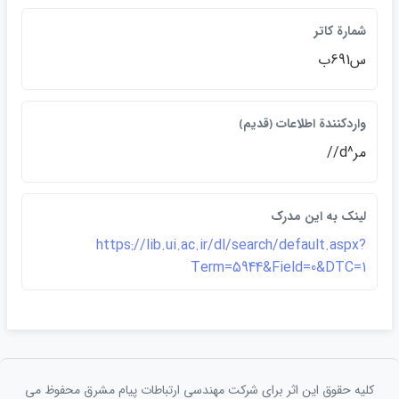
شمارة كاتر
س691ب
واردكنندة اطلاعات ﴿قديم﴾
مر^d//
لينک به اين مدرک
https://lib.ui.ac.ir/dl/search/default.aspx?
Term=5944&Field=0&DTC=1
کلیه حقوق این اثر برای شرکت مهندسی ارتباطات پيام مشرق محفوظ می