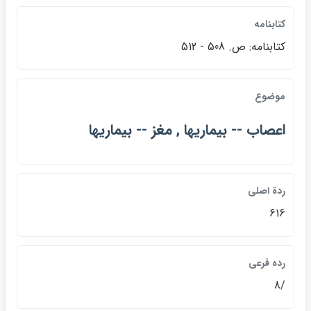
كتابنامه
كتابنامه: ص. 508 - 512
موضوع
اعصاب -- بيماريها , مغز -- بيماريها
ردة اصلي
616
رده فرعي
/8