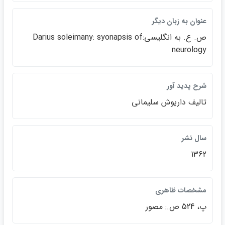
عنوان به زبان ديگر
ص. ع. به انگليسي:Darius soleimany: syonapsis of
neurology
شرح پديد آور
تاليف داريوش سليماني
سال نشر
1362
مشخصات ظاهري
پ، 524 ص.: مصور