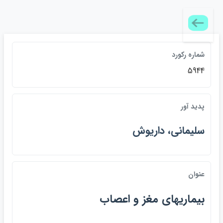
شماره ركورد
5944
پديد آور
سليماني، داريوش
عنوان
بيماريهاي مغز و اعصاب