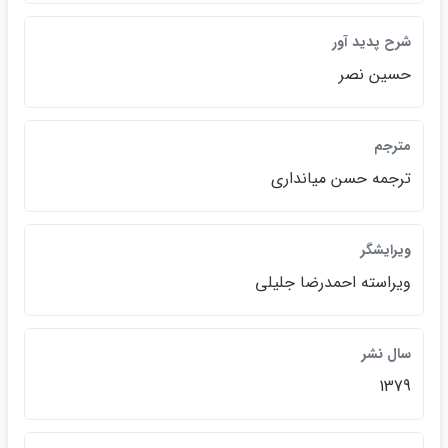
شرح پديد آور
حسين نصر
مترجم
ترجمه حسن ميانداري
ويرايشگر
ويراسته احمدرضا جليلي
سال نشر
1379