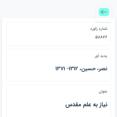
شماره ركورد
58876
پديد آور
نصر، حسين، 1312- 1371
عنوان
نياز به علم مقدس