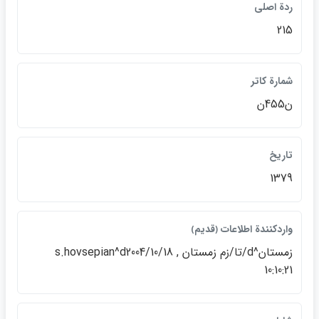
ردة اصلي
215
شمارة كاتر
ن455ن
تاريخ
1379
واردكنندة اطلاعات ﴿قديم﴾
زمستان^d/تا/زم زمستان , s.hovsepian^d2004/10/18
10:10:21