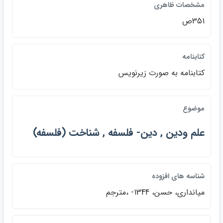
مشخصات ظاهري
351ص
كتابنامه
كتابنامه به صورت زيرنويس
موضوع
علم ودين , دين- فلسفه , شناخت (فلسفه)
شناسه هاي افزوده
ميانداري، حسن، 1344- ،مترجم