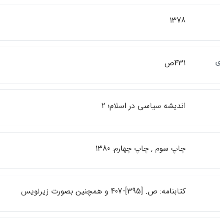
1378
ي
431ص
انديشه سياسي در اسلام؛ 2
چاپ سوم , چاپ چهارم: 1380
كتابنامه: ص. [395]-407 و همچنين بصورت زيرنويس