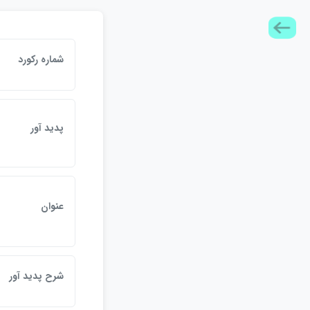
شماره ركورد
پديد آور
عنوان
شرح پديد آور