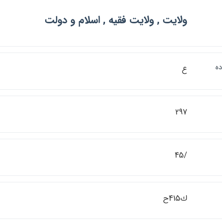
ولايت , ولايت فقيه , اسلام و دولت
ده
ع
297
/45
ك415ح