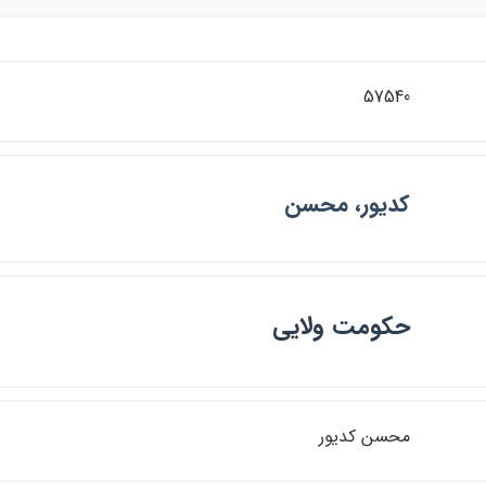
57540
كديور، محسن
حكومت ولايي
محسن كديور