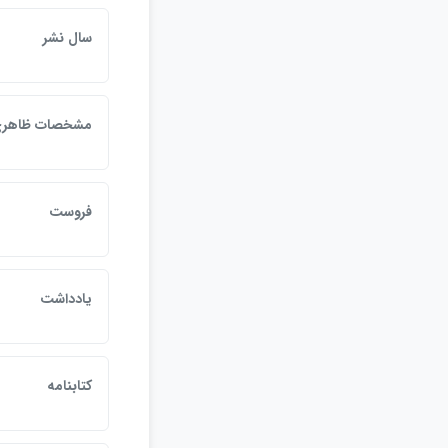
سال نشر
مشخصات ظاهر
فروست
يادداشت
كتابنامه