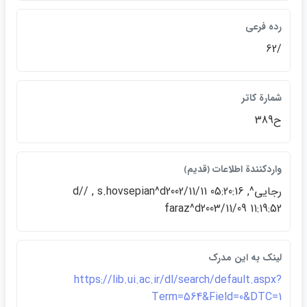
رده فرعي
/62
شمارة كاتر
ح389
واردكنندة اطلاعات ﴿قديم﴾
رجايي^d// , s.hovsepian^d2002/11/11 05:20:16 ,
faraz^d2003/11/09 11:19:52
لينک به اين مدرک
https://lib.ui.ac.ir/dl/search/default.aspx?
Term=564&Field=0&DTC=1