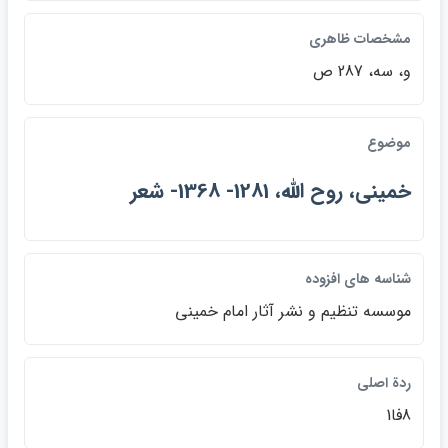
مشخصات ظاهري
و، سه، 287 ص
موضوع
خميني، روح الله، 1281- 1368- شعر
شناسه هاي افزوده
موسسه تنظيم و نشر آثار امام خميني
ردة اصلي
8فا1