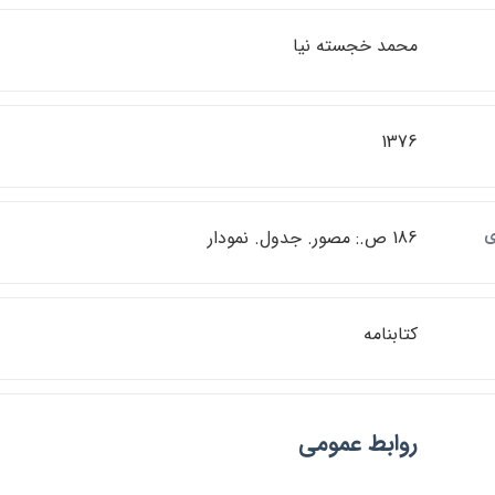
محمد خجسته نيا
1376
ي
186 ص.: مصور. جدول. نمودار
كتابنامه
روابط عمومي