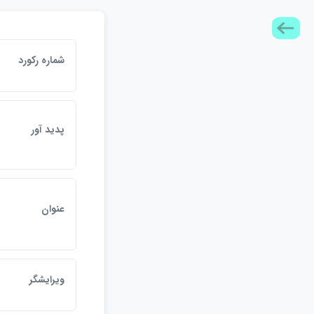
شماره ركورد
پديد آور
عنوان
ويرايشگر