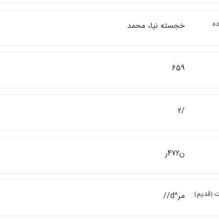
ده
خجسته نيا، محمد
659
/2
ن472ر
ت ﴿قديم﴾
مر^d//