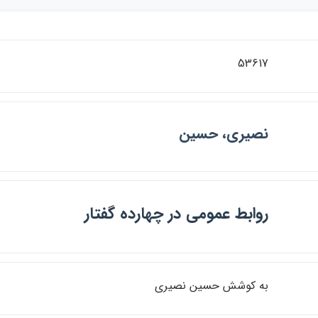
53617
نصيري، حسين
روابط عمومي در چهارده گفتار
به كوشش حسين نصيري