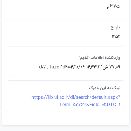
ت617م
تاريخ
1252
واردكنندة اطلاعات ﴿قديم﴾
77.09 ش^d// , fazel^d2004/10/06 14:33:11
لينک به اين مدرک
https://lib.ui.ac.ir/dl/search/default.aspx?
Term=53263&Field=0&DTC=1