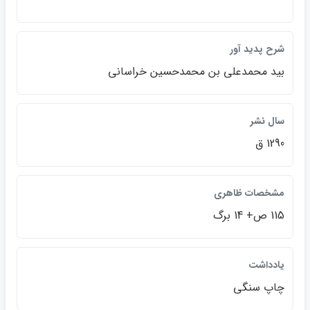
شرح پديد آور
بيد محمدعلي بن محمدحسين خراساني
سال نشر
1290 ق
مشخصات ظاهري
115 ص+ 14 برگ
يادداشت
چاپ سنگي