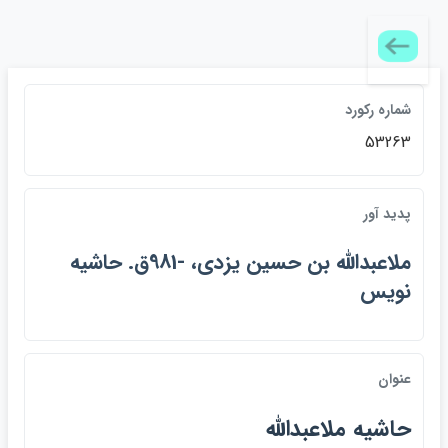
شماره ركورد
53263
پديد آور
ملاعبدالله بن حسين يزدي، -981ق. حاشيه
نويس
عنوان
حاشيه ملاعبدالله