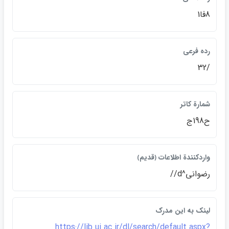
8فا1
رده فرعي
/32
شمارة كاتر
ح198ج
واردكنندة اطلاعات ﴿قديم﴾
رضواني^d//
لينک به اين مدرک
https://lib.ui.ac.ir/dl/search/default.aspx?