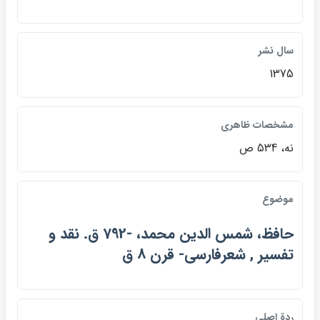
سال نشر
1375
مشخصات ظاهري
نه، 534 ص
موضوع
حافظ، شمس الدين محمد، -792 ق. نقد و
تفسير , شعرفارسي- قرن 8 ق
ردة اصلي