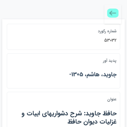
شماره ركورد
53032
پديد آور
جاويد، هاشم، 1305-
عنوان
حافظ جاويد: شرح دشواريهاي ابيات و
غزليات ديوان حافظ