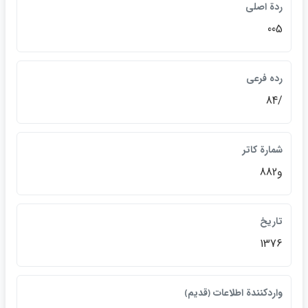
ردة اصلي
005
رده فرعي
/84
شمارة كاتر
و882
تاريخ
1376
واردكنندة اطلاعات ﴿قديم﴾