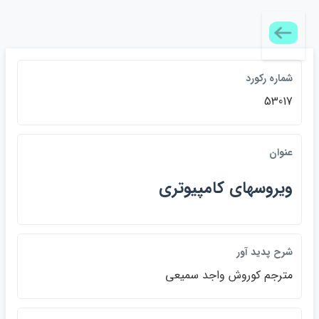
شماره ركورد
53017
عنوان
ويروسهاي كامپيوتري
شرح پديد آور
مترجم كوروش واجد سميعي