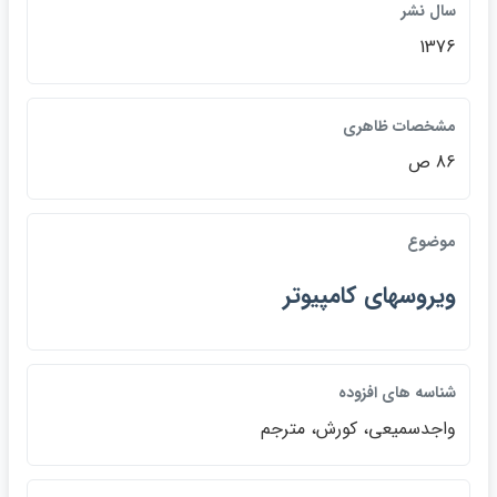
سال نشر
1376
مشخصات ظاهري
86 ص
موضوع
ويروسهاي كامپيوتر
شناسه هاي افزوده
واجدسميعي، كورش، مترجم