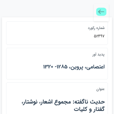
شماره ركورد
52497
پديد آور
اعتصامي، پروين، 1285- 1320
عنوان
حديث ناگفته: مجموع اشعار، نوشتار،
گفتار و كليات