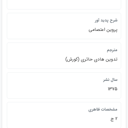
شرح پديد آور
پروين اعتصامي
مترجم
تدوين هادي حائري (كورش)
سال نشر
1375
مشخصات ظاهري
2 ج