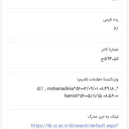
رده فرعي
/6
شمارة كاتر
الف594ح
واردكنندة اطلاعات ﴿قديم﴾
^d// , mohamadinia^d2003/09/01 08:49:18 ,
hamidi^d2005/11/15 08:56:00
لينک به اين مدرک
https://lib.ui.ac.ir/dl/search/default.aspx?