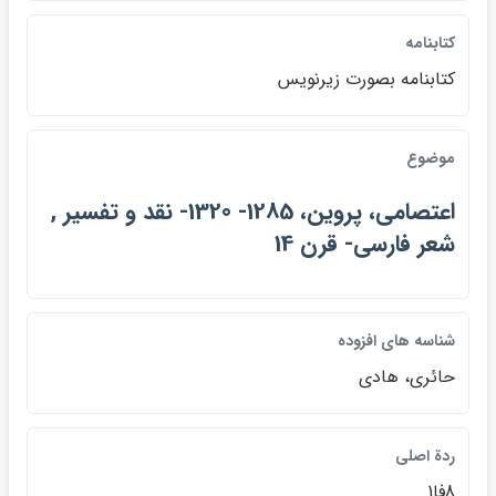
كتابنامه
كتابنامه بصورت زيرنويس
موضوع
اعتصامي، پروين، 1285- 1320- نقد و تفسير ,
شعر فارسي- قرن 14
شناسه هاي افزوده
حائري، هادي
ردة اصلي
8فا1