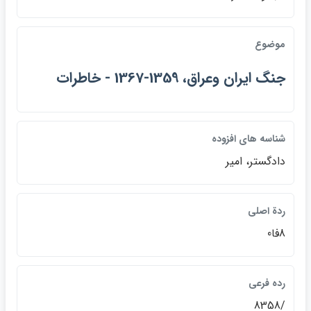
موضوع
جنگ ايران وعراق، 1359-1367 - خاطرات
شناسه هاي افزوده
دادگستر، امير
ردة اصلي
8فا0
رده فرعي
/8358