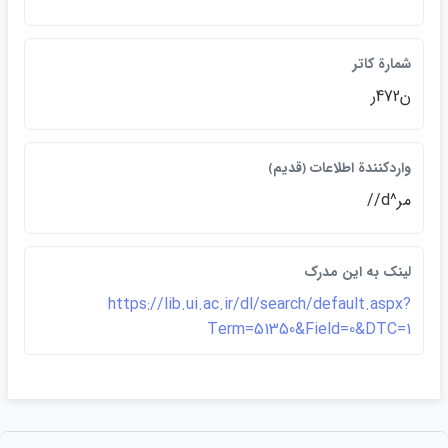
شمارة كاتر
ن472ر
واردكنندة اطلاعات ﴿قديم﴾
مر^d//
لينک به اين مدرک
https://lib.ui.ac.ir/dl/search/default.aspx?
Term=51350&Field=0&DTC=1