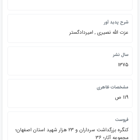
شرح پديد آور
عزت الله نصيري , اميردادگستر
سال نشر
1375
مشخصات ظاهري
119 ص
فروست
كنگره بزرگداشت سرداران و 23 هزار شهيد استان اصفهان؛
مجموعه آثار؛ 36