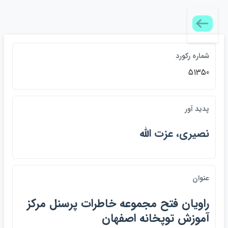
شماره ركورد
51350
پديد آور
نصيري، عزت الله
عنوان
راويان فتح مجموعه خاطرات پرسنل مركز
آموزش توپخانه اصفهان