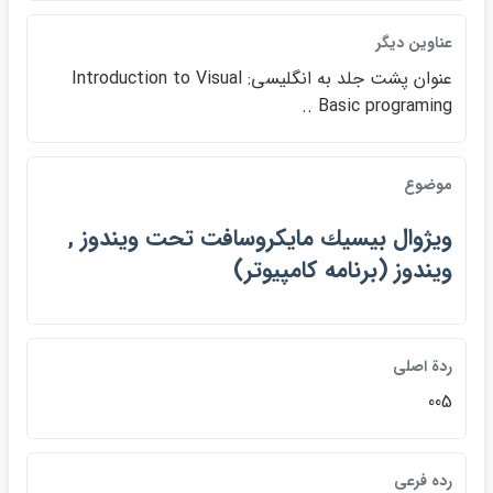
عناوين ديگر
عنوان پشت جلد به انگليسي: Introduction to Visual
Basic programing ..
موضوع
ويژوال بيسيك مايكروسافت تحت ويندوز ,
ويندوز (برنامه كامپيوتر)
ردة اصلي
005
رده فرعي