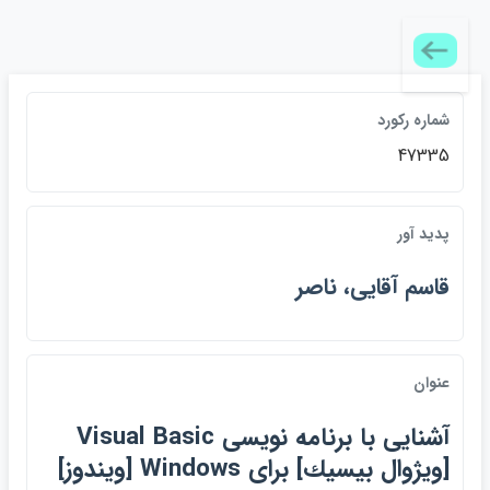
شماره ركورد
47335
پديد آور
قاسم آقايي، ناصر
عنوان
آشنايي با برنامه نويسي Visual Basic
[ويژوال بيسيك] براي Windows [ويندوز]