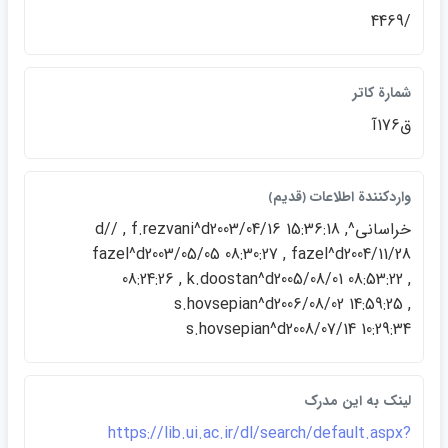
/4469
شمارة كاتر
ق176آ
واردكنندة اطلاعات ﴿قديم﴾
خراساني^d// , f.rezvani^d2003/04/16 15:36:18 ,
fazel^d2003/05/05 08:30:27 , fazel^d2004/11/28
08:24:26 , k.doostan^d2005/08/01 08:53:22 ,
s.hovsepian^d2006/08/02 14:59:25 ,
s.hovsepian^d2008/07/14 10:29:34
لينک به اين مدرک
https://lib.ui.ac.ir/dl/search/default.aspx?