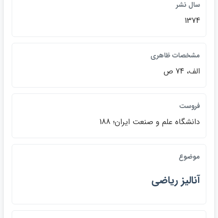
سال نشر
1374
مشخصات ظاهري
الف، 74 ص
فروست
دانشگاه علم و صنعت ايران؛ 188
موضوع
آناليز رياضي