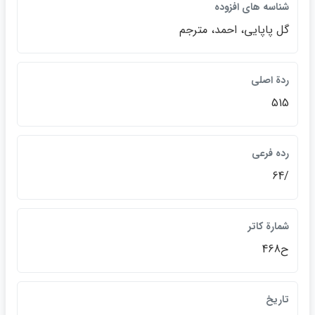
شناسه هاي افزوده
گل پاپايي، احمد، مترجم
ردة اصلي
515
رده فرعي
/64
شمارة كاتر
ح468
تاريخ