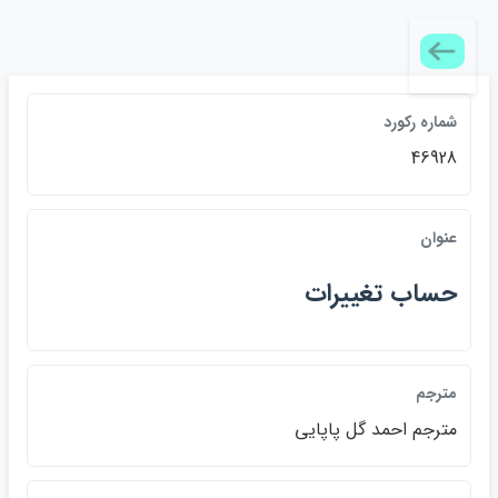
شماره ركورد
46928
عنوان
حساب تغييرات
مترجم
مترجم احمد گل پاپايي