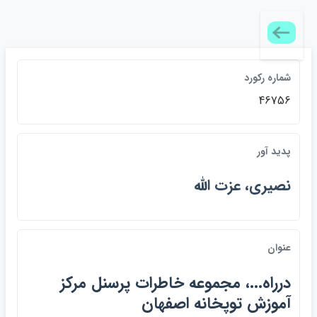
شماره ركورد
46756
پديد آور
نصيري، عزت الله
عنوان
درراه...، مجموعه خاطرات پرسنل مركز
آموزش توپخانه اصفهان