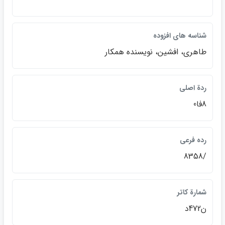
شناسه هاي افزوده
طاهري، افشين، نويسنده همكار
ردة اصلي
8فا0
رده فرعي
/8358
شمارة كاتر
ن472د