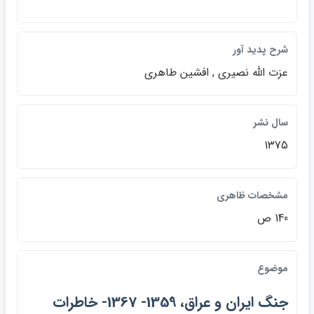
شرح پديد آور
عزت الله نصيري , افشين طاهري
سال نشر
1375
مشخصات ظاهري
140 ص
موضوع
جنگ ايران و عراق، 1359- 1367- خاطرات