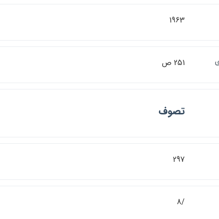
1963
ي
251 ص
تصوف
297
/8