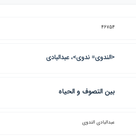
46754
<الندوي= ندوي>، عبدالبادي
بين التصوف و الحياه
عبدالبادي الندوي