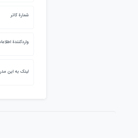
شمارة كاتر
واردكنندة اطلاعا
لينک به اين مد