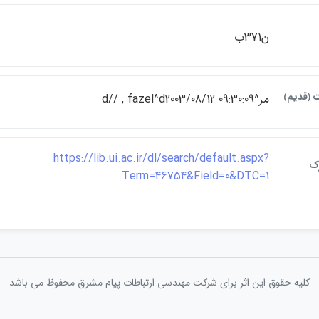
ن371ب
ت ﴿قديم﴾
مر^d// , fazel^d2003/08/12 09:30:09
https://lib.ui.ac.ir/dl/search/default.aspx?
رک
Term=46754&Field=0&DTC=1
کلیه حقوق این اثر برای شرکت مهندسی ارتباطات پيام مشرق محفوظ می باشد