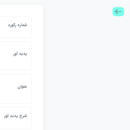
شماره ركورد
پديد آور
عنوان
شرح پديد آور