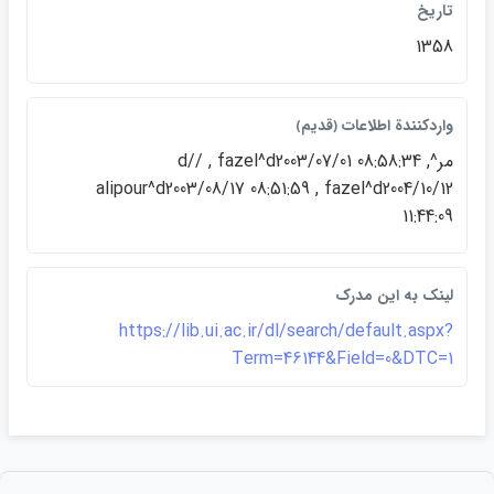
تاريخ
1358
واردكنندة اطلاعات ﴿قديم﴾
مر^d// , fazel^d2003/07/01 08:58:34 ,
alipour^d2003/08/17 08:51:59 , fazel^d2004/10/12
11:44:09
لينک به اين مدرک
https://lib.ui.ac.ir/dl/search/default.aspx?
Term=46144&Field=0&DTC=1