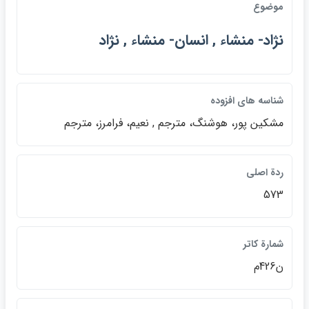
موضوع
نژاد- منشاء , انسان- منشاء , نژاد
شناسه هاي افزوده
مشكين پور، هوشنگ، مترجم , نعيم، فرامرز، مترجم
ردة اصلي
573
شمارة كاتر
ن426م