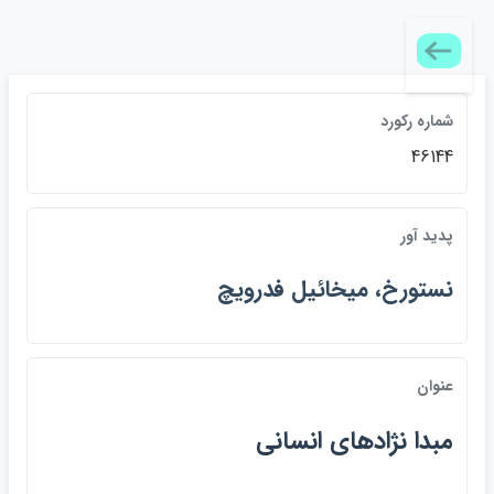
شماره ركورد
46144
پديد آور
نستورخ، ميخائيل فدرويچ
عنوان
مبدا نژادهاي انساني