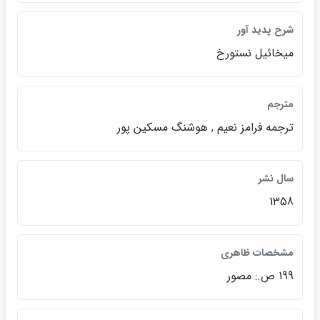
شرح پديد آور
ميخائيل نستورخ
مترجم
ترجمه فرامز نعيم , هوشنگ مسكين پور
سال نشر
1358
مشخصات ظاهري
199 ص.: مصور