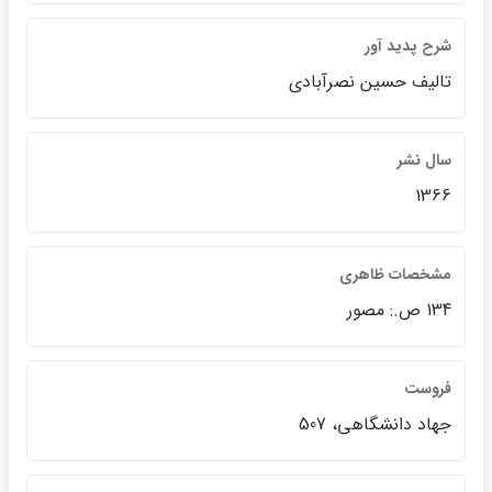
شرح پديد آور
تاليف حسين نصرآبادي
سال نشر
1366
مشخصات ظاهري
134 ص.: مصور
فروست
جهاد دانشگاهي، 507