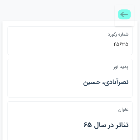
شماره ركورد
45635
پديد آور
نصرآبادي، حسين
عنوان
تئاتر در سال 65