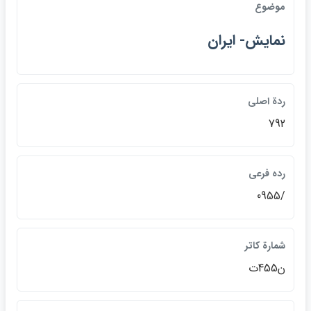
موضوع
نمايش- ايران
ردة اصلي
792
رده فرعي
/0955
شمارة كاتر
ن455ت