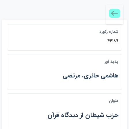
شماره ركورد
44189
پديد آور
هاشمي حائري، مرتضي
عنوان
حزب شيطان از ديدگاه قرآن