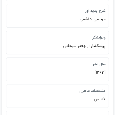
شرح پديد آور
مرتضي هاشمي
ويرايشگر
پيشگفتار از جعفر سبحاني
سال نشر
[1363]
مشخصات ظاهري
107 ص