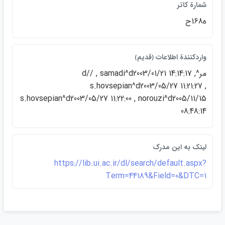
شمارة كاتر
ه168ح
واردكنندة اطلاعات ﴿قديم﴾
مر^d// , samadi^d2003/01/21 14:14:17 ,
s.hovsepian^d2003/05/27 11:21:27 ,
s.hovsepian^d2003/05/27 11:22:00 , norouzi^d2005/11/15
08:48:14
لينک به اين مدرک
https://lib.ui.ac.ir/dl/search/default.aspx?
Term=44189&Field=0&DTC=1