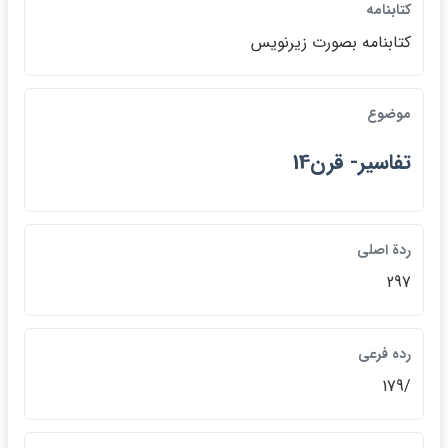
كتابنامه
كتابنامه بصورت زيرنويس
موضوع
تفاسير- قرن14
ردة اصلي
297
رده فرعي
/179