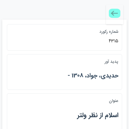
شماره ركورد
4315
پديد آور
حديدي، جواد، 1308 -
عنوان
اسلام از نظر ولتر