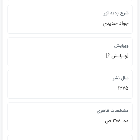
شرح پديد آور
جواد حديدي
ويرايش
[ويرايش ؟]
سال نشر
1375
مشخصات ظاهري
ده، 308 ص