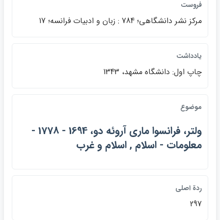
فروست
مركز نشر دانشگاهي؛ 784 : زبان و ادبيات فرانسه؛ 17
يادداشت
چاپ اول: دانشگاه مشهد، 1343
موضوع
ولتر، فرانسوا ماري آروئه دو، 1694 - 1778 -
معلومات - اسلام , اسلام و غرب
ردة اصلي
297