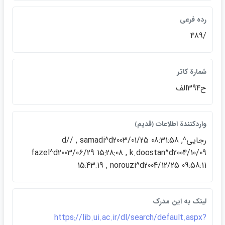
رده فرعي
/489
شمارة كاتر
ح394الف
واردكنندة اطلاعات ﴿قديم﴾
رجايي^d// , samadi^d2003/01/25 08:31:58 ,
fazel^d2003/06/29 15:28:08 , k.doostan^d2004/10/09
15:43:19 , norouzi^d2004/12/25 09:58:11
لينک به اين مدرک
https://lib.ui.ac.ir/dl/search/default.aspx?