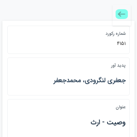
شماره ركورد
4151
پديد آور
جعفري لنگرودي، محمدجعفر
عنوان
وصيت - ارث