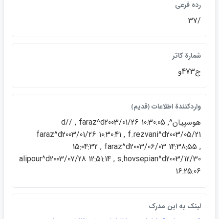
رده فرعي
/37
شمارة كاتر
ج473و
واردكنندة اطلاعات ﴿قديم﴾
هوسپيان^d// , faraz^d2003/01/26 10:30:05 ,
faraz^d2003/01/26 10:30:41 , f.rezvani^d2003/05/21
15:04:32 , faraz^d2003/06/03 14:38:55 ,
alipour^d2003/07/28 12:51:14 , s.hovsepian^d2003/12/30
16:25:06
لينک به اين مدرک