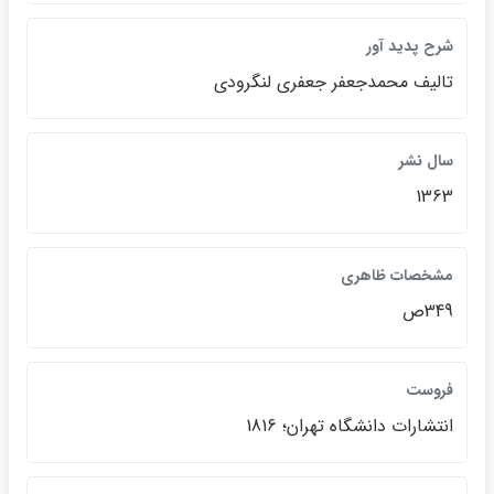
شرح پديد آور
تاليف محمدجعفر جعفري لنگرودي
سال نشر
1363
مشخصات ظاهري
349ص
فروست
انتشارات دانشگاه تهران؛ 1816