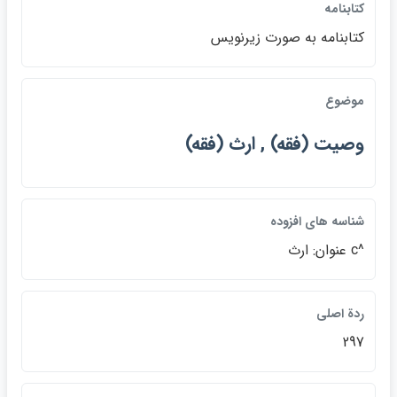
كتابنامه
كتابنامه به صورت زيرنويس
موضوع
وصيت (فقه) , ارث (فقه)
شناسه هاي افزوده
^c عنوان: ارث
ردة اصلي
297