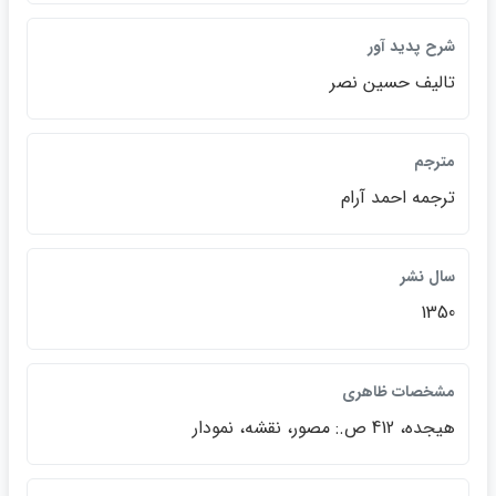
شرح پديد آور
تاليف حسين نصر
مترجم
ترجمه احمد آرام
سال نشر
1350
مشخصات ظاهري
هيجده، 412 ص.: مصور، نقشه، نمودار