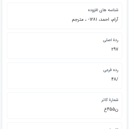
شناسه هاي افزوده
آرام، احمد، 1281- ، مترجم
ردة اصلي
297
رده فرعي
/48
شمارة كاتر
ن455ع