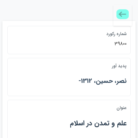
شماره ركورد
39800
پديد آور
نصر، حسين، 1312-
عنوان
علم و تمدن در اسلام