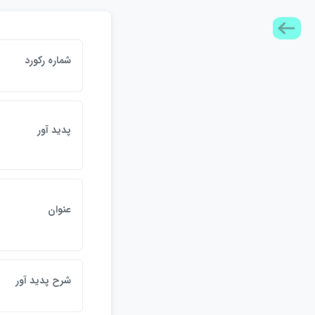
شماره ركورد
پديد آور
عنوان
شرح پديد آور