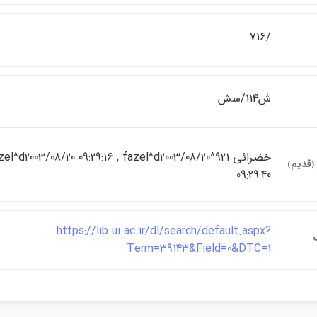
/716
ش114/سش
خضرائي 921^el^d2003/08/20 09:29:16 , fazel^d2003/08/20
 ﴿قديم﴾
09:29:40
https://lib.ui.ac.ir/dl/search/default.aspx?
Term=39143&Field=0&DTC=1