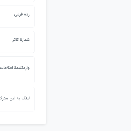
رده فرعي
شمارة كاتر
واردكنندة اطلاعات
لينک به اين مدرک