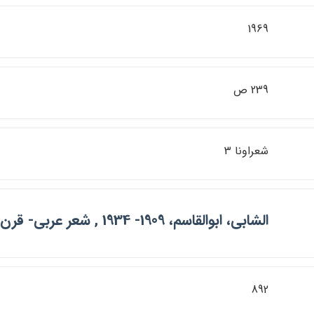
1969
239 ص
شعراونا 3
الشابي، ابوالقاسم، 1909- 1934 , شعر عربي- قرن 14
892