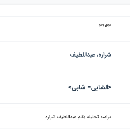
39143
شراره، عبداللطيف
<الشابي= شابي>
دراسه تحليله بقلم عبداللطيف شراره