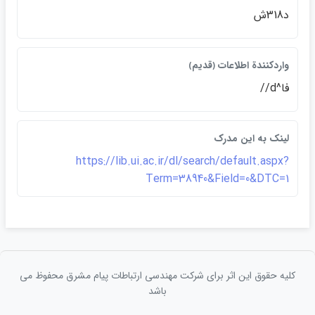
د318ش
واردكنندة اطلاعات ﴿قديم﴾
فا^d//
لينک به اين مدرک
https://lib.ui.ac.ir/dl/search/default.aspx?
Term=38940&Field=0&DTC=1
کلیه حقوق این اثر برای شرکت مهندسی ارتباطات پيام مشرق محفوظ می
باشد