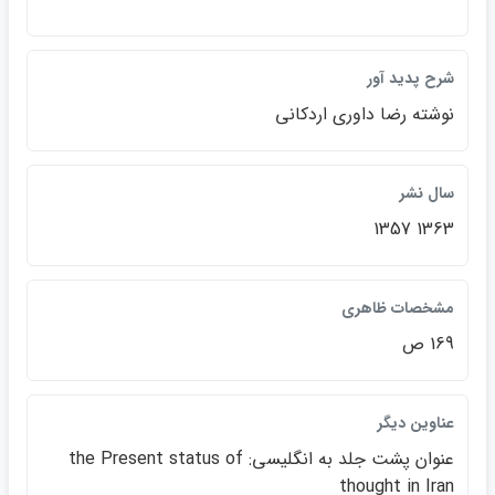
شرح پديد آور
نوشته رضا داوري اردكاني
سال نشر
1363 1357
مشخصات ظاهري
169 ص
عناوين ديگر
عنوان پشت جلد به انگليسي: the Present status of
thought in Iran