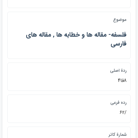
موضوع
فلسفه- مقاله ها و خطابه ها , مقاله هاي
فارسي
ردة اصلي
8فا4
رده فرعي
/62
شمارة كاتر