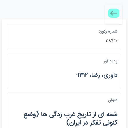
شماره ركورد
38940
پديد آور
داوري، رضا، 1312-
عنوان
شمه اي از تاريخ غرب زدگي ها (وضع
كنوني تفكر در ايران)