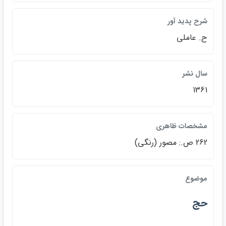
شرح پديد آور
ح. عاملي
سال نشر
1361
مشخصات ظاهري
262 ص.: مصور (رنگي)
موضوع
حج