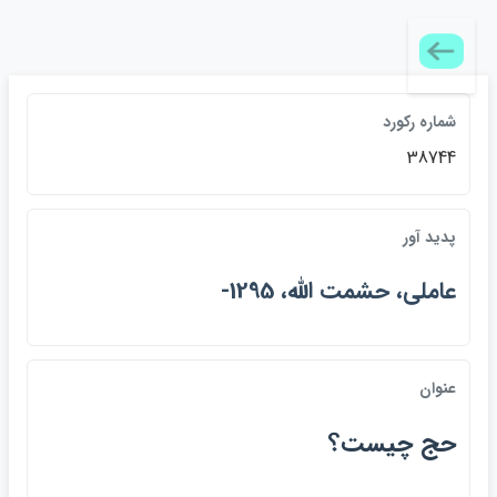
شماره ركورد
38744
پديد آور
عاملي، حشمت الله، 1295-
عنوان
حج چيست؟