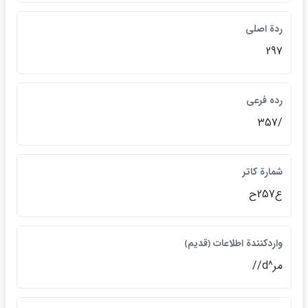
ردة اصلي
297
رده فرعي
/357
شمارة كاتر
ع257ح
واردكنندة اطلاعات ﴿قديم﴾
مر^d//