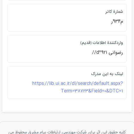
شمارة كاتر
م934ر
واردكنندة اطلاعات ﴿قديم﴾
رضواني 921^d//
لينک به اين مدرک
https://lib.ui.ac.ir/dl/search/default.aspx?
Term=38723&Field=0&DTC=1
کلیه حقوق این اثر برای شرکت مهندسی ارتباطات پيام مشرق محفوظ می