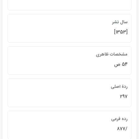
سال نشر
[1353]
مشخصات ظاهري
54 ص
ردة اصلي
297
رده فرعي
/877