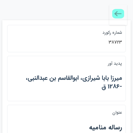
شماره ركورد
38723
پديد آور
ميرزا بابا شيرازي، ابوالقاسم بن عبدالنبي،
-1286 ق
عنوان
رساله مناميه