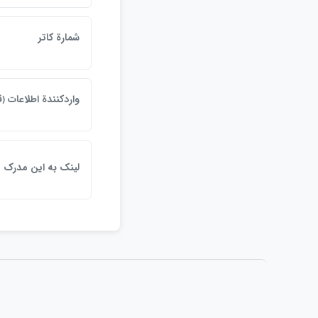
شمارة كاتر
واردكنندة اطلاعات ﴿
لينک به اين مدرک