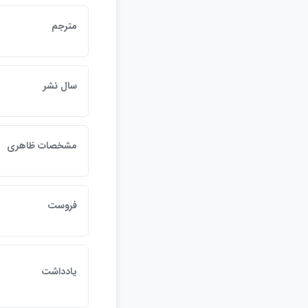
مترجم
سال نشر
مشخصات ظاهري
فروست
يادداشت