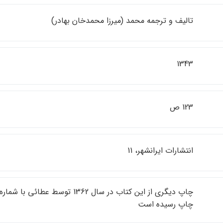
تاليف و ترجمه محمد (ميرزا محمدخان بهادر)
1343
123 ص
انتشارات ايرانشهر، 11
چاپ رسيده است