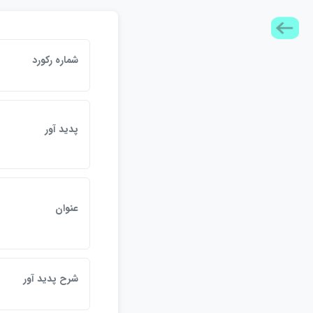
شماره ركورد
پديد آور
عنوان
شرح پديد آور