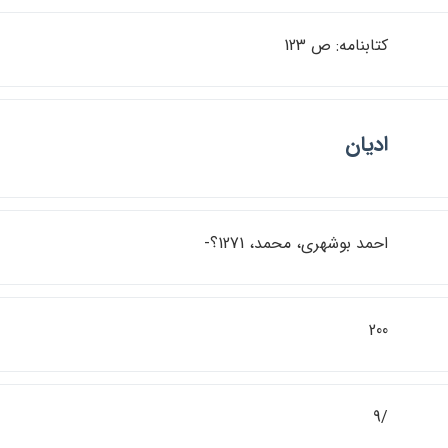
كتابنامه: ص 123
اديان
احمد بوشهري، محمد، 1271؟-
200
/9