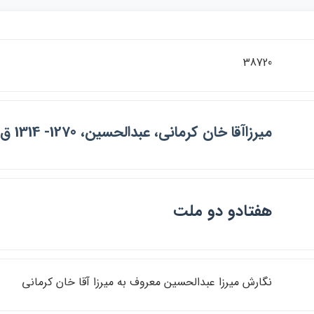
38720
ميرزاآقا خان كرماني، عبدالحسين، 1270- 1314 ق
هفتادو دو ملت
نگارش ميرزا عبدالحسين معروف به ميرزا آقا خان كرماني