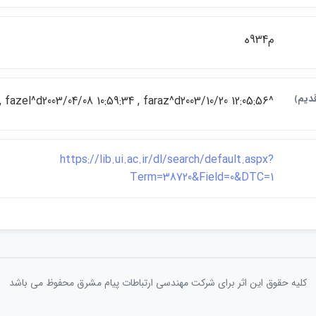
م934ه
قديم﴾
^d// , fazel^d2003/04/08 10:59:34 , faraz^d2003/10/20 12:05:56
https://lib.ui.ac.ir/dl/search/default.aspx?
Term=38720&Field=0&DTC=1
کلیه حقوق این اثر برای شرکت مهندسی ارتباطات پيام مشرق محفوظ می باشد