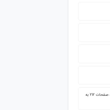
چاپ ديگري از اين كتاب در سال 1362 توسط عطائي با شماره صفحات 212 به