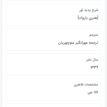
شرح پديد آور
[هنري باروك]
مترجم
ترجمه مهرانگيز منوچهريان
سال نشر
1339
مشخصات ظاهري
117 ص