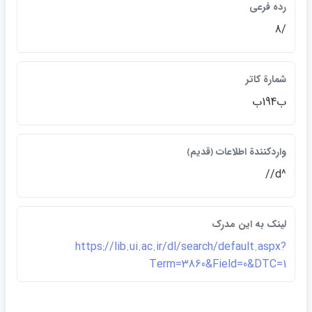
رده فرعي
/8
شمارة كاتر
ب194ب
واردكنندة اطلاعات ﴿قديم﴾
^d//
لينک به اين مدرک
https://lib.ui.ac.ir/dl/search/default.aspx?
Term=3860&Field=0&DTC=1