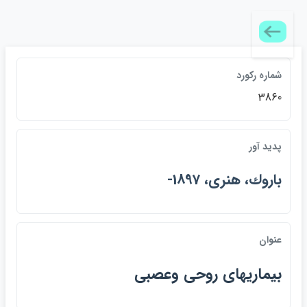
شماره ركورد
3860
پديد آور
باروك، هنري، 1897-
عنوان
بيماريهاي روحي وعصبي