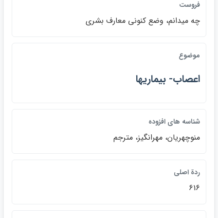
فروست
چه ميدانم، وضع كنوني معارف بشري
موضوع
اعصاب- بيماريها
شناسه هاي افزوده
منوچهريان، مهرانگيز، مترجم
ردة اصلي
616