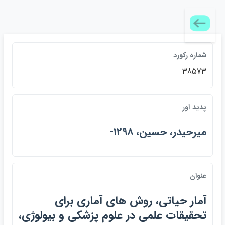
شماره ركورد
38573
پديد آور
ميرحيدر، حسين، 1298-
عنوان
آمار حياتي، روش هاي آماري براي
تحقيقات علمي در علوم پزشكي و بيولوژي،