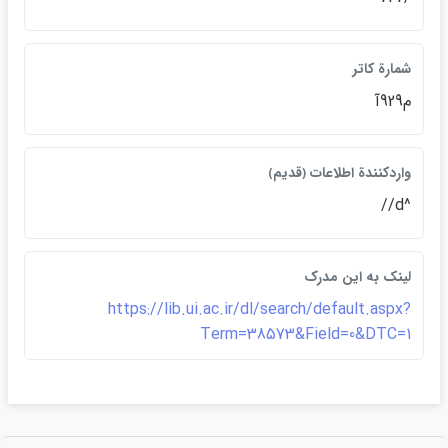
شمارة كاتر
م929آ
واردكنندة اطلاعات ﴿قديم﴾
^d//
لينک به اين مدرک
https://lib.ui.ac.ir/dl/search/default.aspx?
Term=38573&Field=0&DTC=1