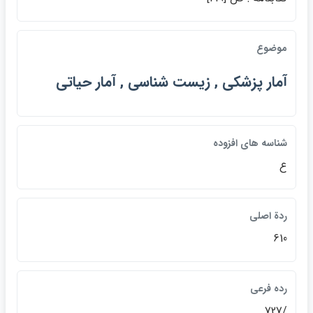
موضوع
آمار پزشكي , زيست شناسي , آمار حياتي
شناسه هاي افزوده
ع
ردة اصلي
610
رده فرعي
/727