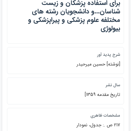
براي استفاده پزشكان و زيست
شناسان...و دانشجويان رشته هاي
مختلفه علوم پزشكي و پيراپزشكي و
بيولوژي
شرح پديد آور
[نوشته] حسين ميرحيدر
سال نشر
تاريخ مقدمه 1359]
مشخصات ظاهري
217 ص .: جدول، نمودار