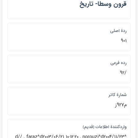
قرون وسطا- تاريخ
ردة اصلي
901
رده فرعي
/92
شمارة كاتر
م927ز
واردكنندة اطلاعات ﴿قديم﴾
^d// , faraz^d2003/06/21 10:12:20 , norouzi^d2004/11/23