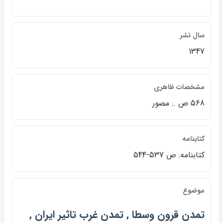
سال نشر
1347
مشخصات ظاهري
568 ص .: مصور
كتابنامه
كتابنامه: ص 537-544
موضوع
تمدن قرون وسطا , تمدن غرب تاثير ايران ,