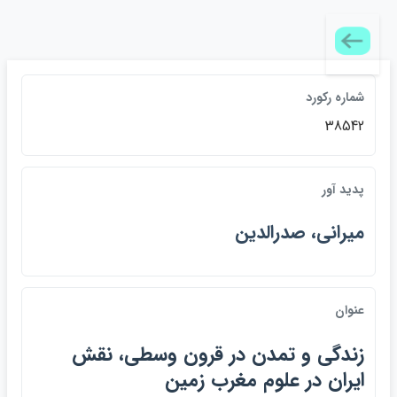
شماره ركورد
38542
پديد آور
ميراني، صدرالدين
عنوان
زندگي و تمدن در قرون وسطي، نقش
ايران در علوم مغرب زمين