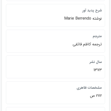
شرح پديد آور
نوشته Marie Berrendo
مترجم
ترجمه كاظم فائقي
سال نشر
1373
مشخصات ظاهري
272 ص