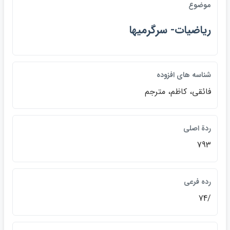
موضوع
رياضيات- سرگرميها
شناسه هاي افزوده
فائقي، كاظم، مترجم
ردة اصلي
793
رده فرعي
/74