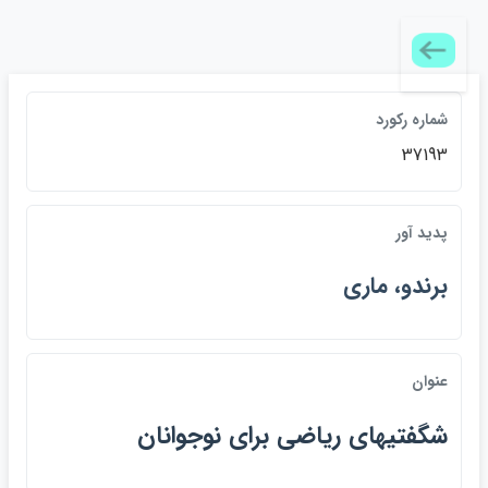
شماره ركورد
37193
پديد آور
برندو، ماري
عنوان
شگفتيهاي رياضي براي نوجوانان