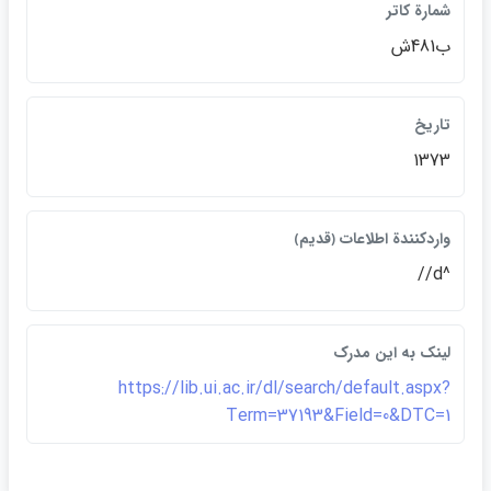
شمارة كاتر
ب481ش
تاريخ
1373
واردكنندة اطلاعات ﴿قديم﴾
^d//
لينک به اين مدرک
https://lib.ui.ac.ir/dl/search/default.aspx?
Term=37193&Field=0&DTC=1